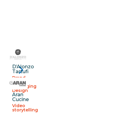
D’Alonzo
Tartufi
Brand
e
Packaging
Design
Aran
Cucine
Video
storytelling