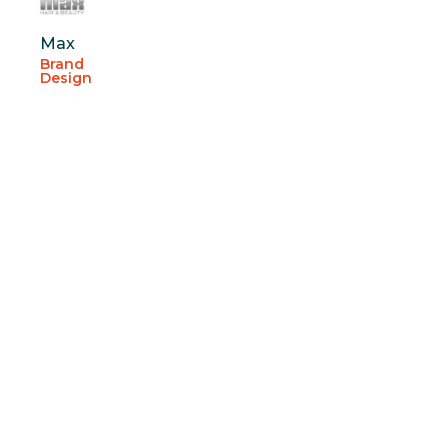
Max
Brand
Design