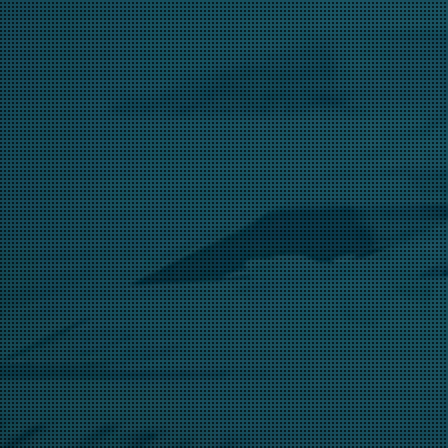
l’esperienza acquisita nel
passato
Esecutivi digitali con
Selezione colori Prepress
Colorproof con
Certificazione ISO 12647-7
Contract Proof “Media
Wedge”
Verifica preliminare dei file
del fornitore di stampa, utili
alla creazione
dei master di trasferimento
colore
Controllo qualità in fase di
avviamento stampa