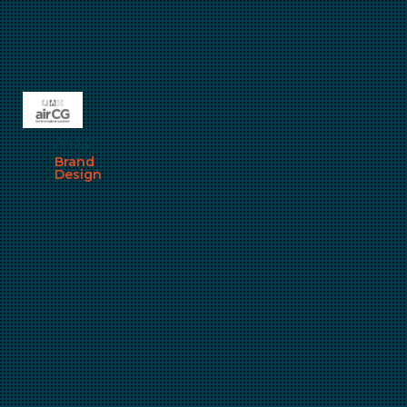
AirCG
Brand
Design