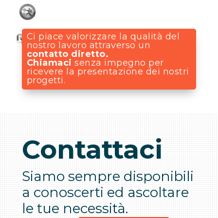
Ortofrutta
Ci piace valorizzare la qualità del
Costantini
nostro lavoro attraverso un
Brand
contatto diretto.
RCM
e
Chiamaci
senza impegno per
Interior
center
Design
ricevere la presentazione dei nostri
Brand
progetti.
Design
Contattaci
Siamo sempre disponibili
a conoscerti ed ascoltare
le tue necessità.