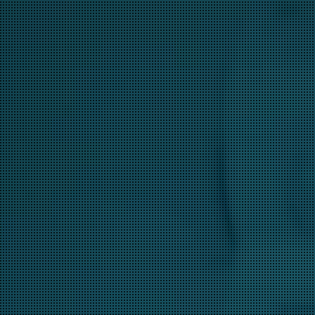
Prestampa
Applichiamo alle nuove
tecnologie le competenze e