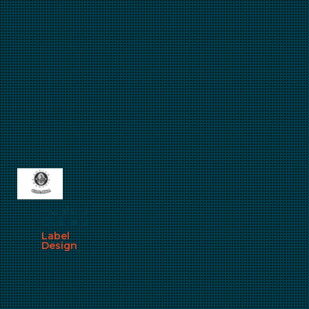
Frantoio
Ciabarra
Label
Design